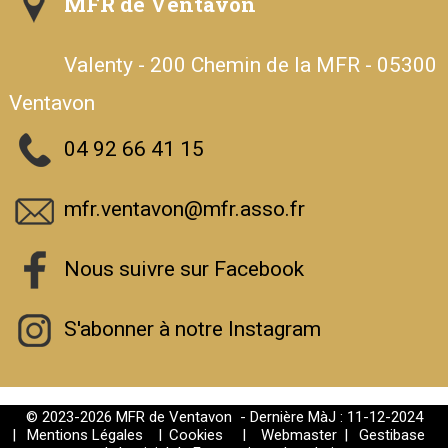
MFR de Ventavon
Valenty - 200 Chemin de la MFR - 05300
Ventavon
04 92 66 41 15
mfr.ventavon@mfr.asso.fr
Nous suivre sur Facebook
S'abonner à notre Instagram
© 2023-2026 MFR de Ventavon - Dernière MàJ : 11-12-2024
|
Mentions Légales
|
Cookies
|
Webmaster
|
Gestibase