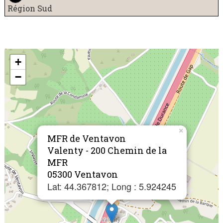
Région Sud
+
−
×
MFR de Ventavon
Valenty - 200 Chemin de la
MFR
05300 Ventavon
Lat: 44.367812; Long : 5.924245