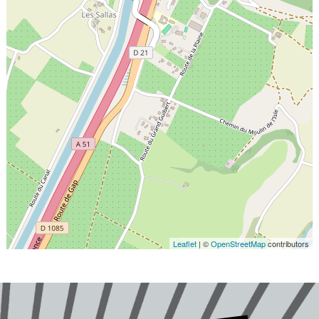
Leaflet
| ©
OpenStreetMap
contributors