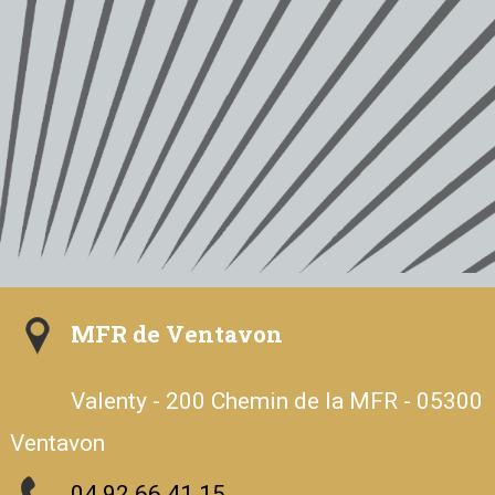
MFR de Ventavon
Valenty - 200 Chemin de la MFR - 05300
Ventavon
04 92 66 41 15