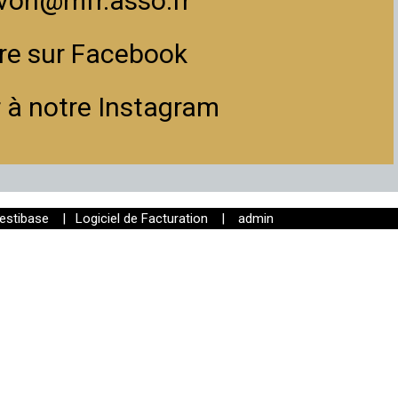
von@mfr.asso.fr
re sur Facebook
 à notre Instagram
estibase
|
Logiciel de Facturation
|
admin