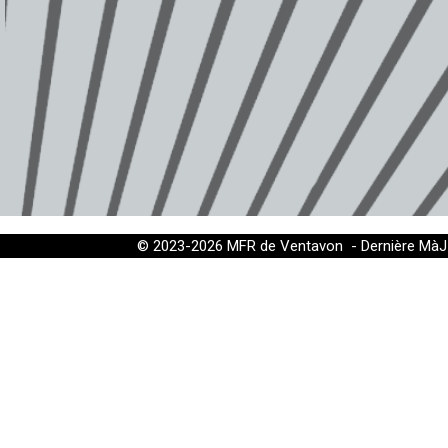
© 2023-2026 MFR de Ventavon - Dernière MàJ