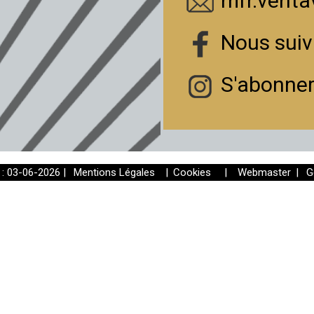
mfr.venta
Nous suiv
S'abonner
 : 03-06-2026 |
Mentions Légales
|
Cookies
|
Webmaster
|
G