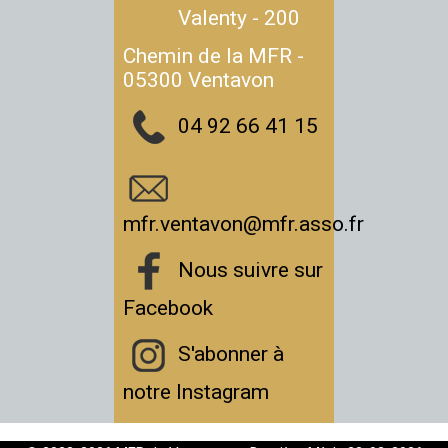
Valenty - 200
Chemin de la MFR -
05300 Ventavon
04 92 66 41 15
mfr.ventavon@mfr.asso.fr
Nous suivre sur
Facebook
S'abonner à
notre Instagram