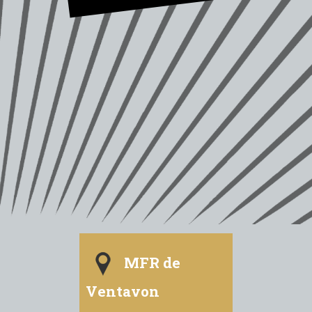
MFR de
Ventavon